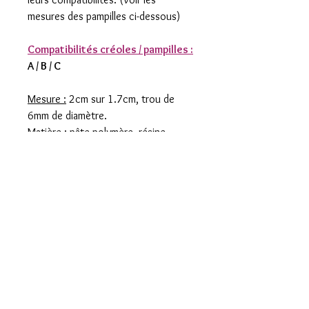
mesures des pampilles ci-dessous)
Compatibilités créoles / pampilles :
A / B / C
Mesure :
2cm sur 1.7cm, trou de
6mm de diamètre.
Matière :
pâte polymère, résine.
Composez votre propre Box prête
à offrir, marche à suivre : (Option
gratuite)
1) Ecrivez ci-dessous dans le champ
approprié le prénom ou surnom de la
personne à laquelle vous souhaitez
offrir cette box pour chaque article
choisi.
2) Ajoutez les articles de votre