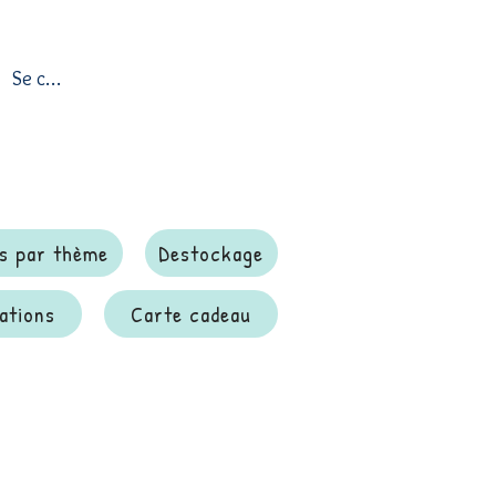
Se connecter
s par thème
Destockage
ations
Carte cadeau