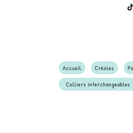
Accueil
Créoles
P
Colliers interchangeables