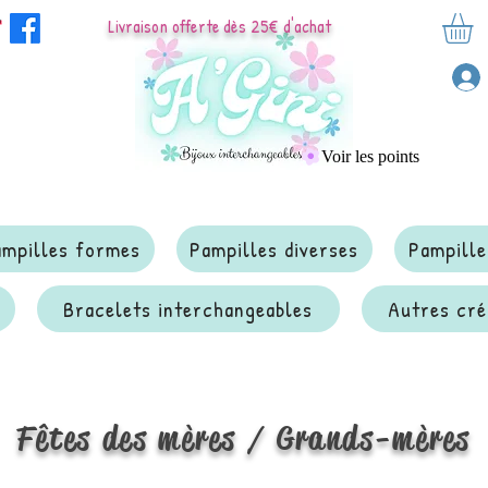
Livraison offerte dès 25€ d'achat
Voir les points
ampilles formes
Pampilles diverses
Pampille
Bracelets interchangeables
Autres cré
Fêtes des mères / Grands-mères