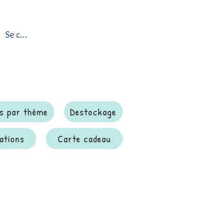
Se connecter
s par thème
Destockage
ations
Carte cadeau