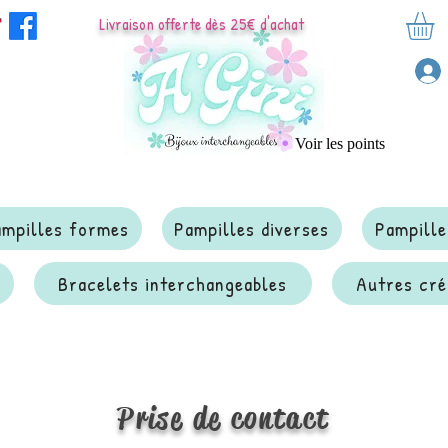
Livraison offerte dès 25€ d'achat
Voir les points
ampilles formes
Pampilles diverses
Pampille
Bracelets interchangeables
Autres cré
Prise de contact