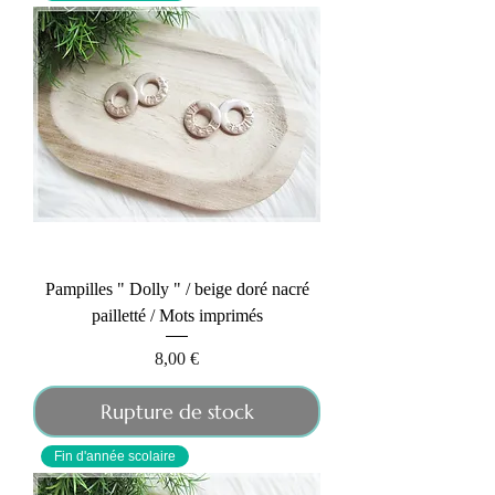
Pampilles " Dolly " / beige doré nacré
pailletté / Mots imprimés
Prix
8,00 €
Rupture de stock
Fin d'année scolaire