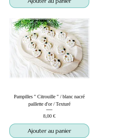
Ajouter au panier
Pampilles " Citrouille " / blanc nacré
paillette d'or / Texturé
Prix
8,00 €
Ajouter au panier