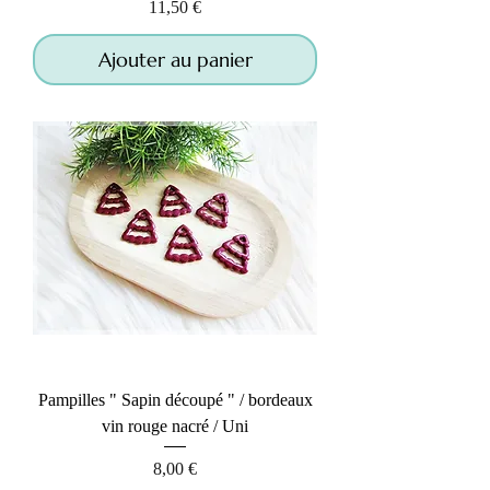
Prix
11,50 €
Ajouter au panier
Pampilles " Sapin découpé " / bordeaux
vin rouge nacré / Uni
Prix
8,00 €