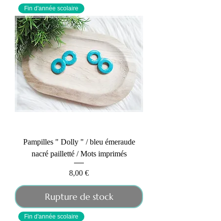
Fin d'année scolaire
Pampilles " Dolly " / bleu émeraude
nacré pailletté / Mots imprimés
Prix
8,00 €
Rupture de stock
Fin d'année scolaire