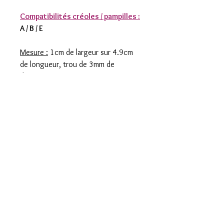
Compatibilités créoles / pampilles :
A / B / E
Mesure :
1cm de largeur sur 4.9cm
de longueur, trou de 3mm de
diamètre.
Matière :
pâte polymère, résine.
Composez votre propre Box prête
à offrir, marche à suivre : (Option
gratuite)
1) Ecrivez ci-dessous dans le champ
approprié le prénom ou surnom de la
personne à laquelle vous souhaitez
offrir cette box pour chaque article
choisi.
2) Ajoutez les articles de votre
choix dans votre panier (créole/s