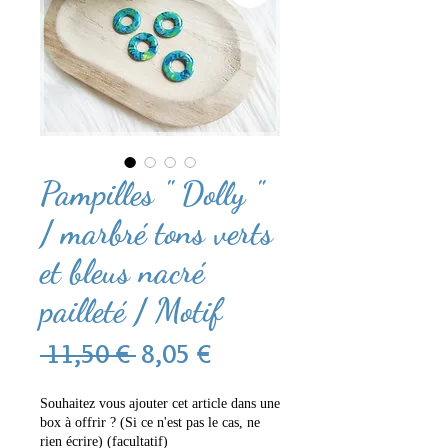
Pampilles " Dolly "
/ marbré tons verts
et bleus nacré
pailleté / Motif
Prix
Prix
 11,50 € 
8,05 €
original
promotionnel
Souhaitez vous ajouter cet article dans une
box à offrir ? (Si ce n'est pas le cas, ne
rien écrire) (facultatif)