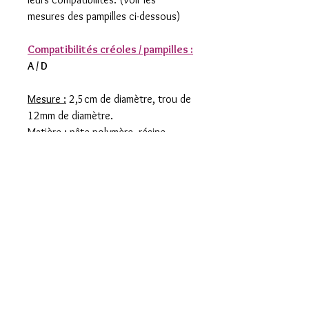
mesures des pampilles ci-dessous)
Compatibilités créoles / pampilles :
A / D
Mesure :
2,5cm de diamètre, trou de
12mm de diamètre.
Matière :
pâte polymère, résine.
Composez votre propre Box prête
à offrir, marche à suivre : (Option
gratuite)
1) Ecrivez ci-dessous dans le champ
approprié le prénom ou surnom de la
personne à laquelle vous souhaitez
offrir cette box pour chaque article
choisi.
2) Ajoutez les articles de votre