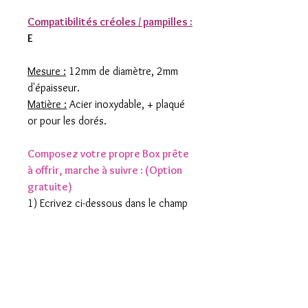
Compatibilités créoles / pampilles :
E
Mesure :
12mm de diamètre, 2mm
d'épaisseur.
Matière :
Acier inoxydable, + plaqué
or pour les dorés.
Composez votre propre Box prête
à offrir, marche à suivre : (Option
gratuite)
1) Ecrivez ci-dessous dans le champ
approprié le prénom ou surnom de la
personne à laquelle vous souhaitez
offrir cette box pour chaque article
choisi.
2) Ajoutez les articles de votre
choix dans votre panier (créole/s