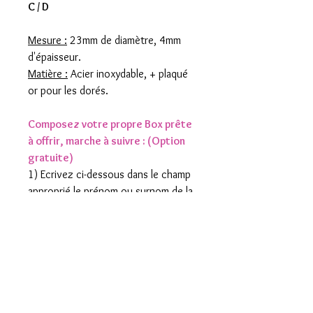
C / D
Mesure :
23mm de diamètre, 4mm
d'épaisseur.
Matière :
Acier inoxydable, + plaqué
or pour les dorés.
Composez votre propre Box prête
à offrir, marche à suivre : (Option
gratuite)
1) Ecrivez ci-dessous dans le champ
approprié le prénom ou surnom de la
personne à laquelle vous souhaitez
offrir cette box pour chaque article
choisi.
2) Ajoutez les articles de votre
choix dans votre panier (créole/s
et/ou pampille/s).
3) Une occasion particulière ? (Noël,