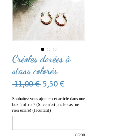
Créoles dorées à
stass colorés
Prix
Prix
 11,00 € 
5,50 €
original
promotionnel
Souhaitez vous ajouter cet article dans une
box à offrir ? (Si ce n'est pas le cas, ne
rien écrire) (facultatif)
0/200